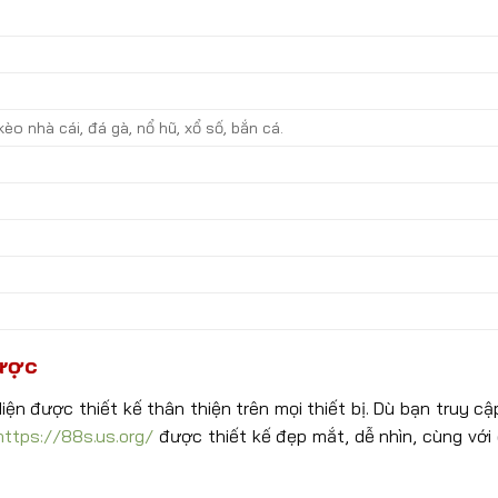
kèo nhà cái, đá gà, nổ hũ, xổ số, bắn cá.
cược
iện được thiết kế thân thiện trên mọi thiết bị. Dù bạn truy c
https://88s.us.org/
được thiết kế đẹp mắt, dễ nhìn, cùng với