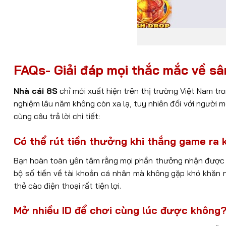
FAQs- Giải đáp mọi thắc mắc về sâ
Nhà cái 8S
chỉ mới xuất hiện trên thị trường Việt Nam t
nghiệm lâu năm không còn xa lạ, tuy nhiên đối với người m
cùng câu trả lời chi tiết:
Có thể rút tiền thưởng khi thắng game ra
Bạn hoàn toàn yên tâm rằng mọi phần thưởng nhận được tr
bộ số tiền về tài khoản cá nhân mà không gặp khó khăn 
thẻ cào điện thoại rất tiện lợi.
Mở nhiều ID để chơi cùng lúc được không