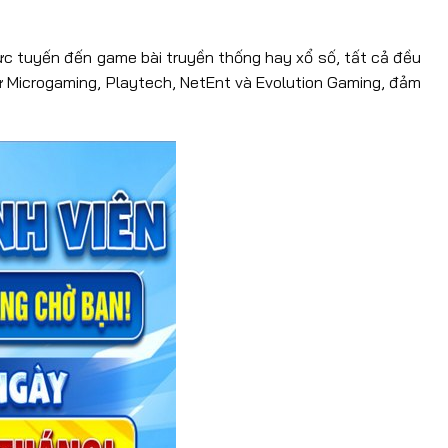
rực tuyến đến game bài truyền thống hay xổ số, tất cả đều
hư Microgaming, Playtech, NetEnt và Evolution Gaming, đảm