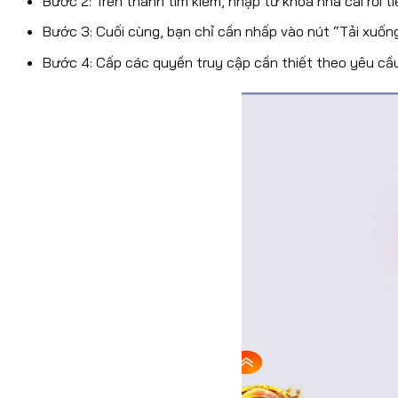
Bước 2: Trên thanh tìm kiếm, nhập từ khóa nhà cái rồi t
Bước 3: Cuối cùng, bạn chỉ cần nhấp vào nút “Tải xuốn
Bước 4: Cấp các quyền truy cập cần thiết theo yêu cầu 