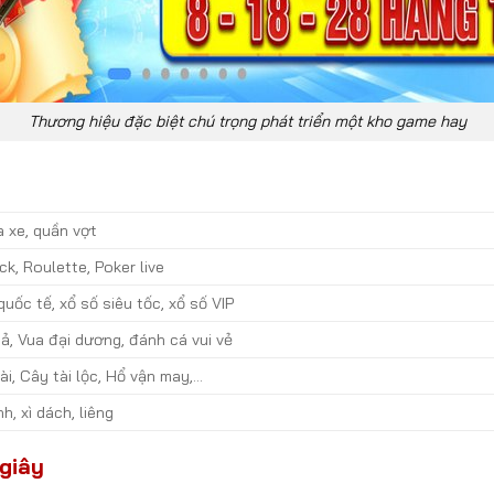
Thương hiệu đặc biệt chú trọng phát triển một kho game hay
a xe, quần vợt
ck, Roulette, Poker live
uốc tế, xổ số siêu tốc, xổ số VIP
, Vua đại dương, đánh cá vui vẻ
i, Cây tài lộc, Hổ vận may,…
h, xì dách, liêng
 giây