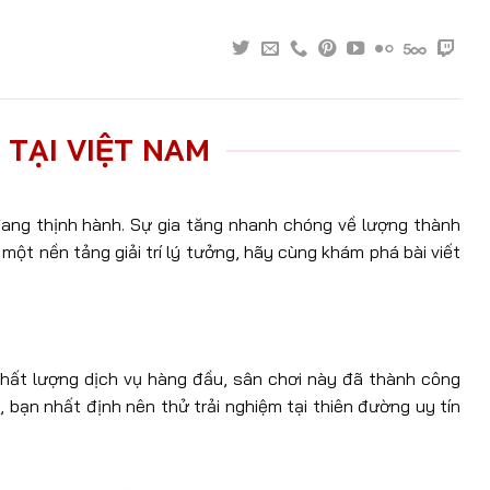
 TẠI VIỆT NAM
ang thịnh hành. Sự gia tăng nhanh chóng về lượng thành
ột nền tảng giải trí lý tưởng, hãy cùng khám phá bài viết
 chất lượng dịch vụ hàng đầu, sân chơi này đã thành công
, bạn nhất định nên thử trải nghiệm tại thiên đường uy tín