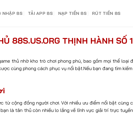
 NHẬP 8S
TẢI APP 8S
NẠP TIỀN 8S
RÚT TIỀN 8S
HỦ 88S.US.ORG THỊNH HÀNH SỐ 1
me thủ nhờ kho trò chơi phong phú, bao gồm mọi thể loại đ
 cược cùng phong cách phục vụ nổi bật.Nếu bạn đang tìm kiếm m
ơi
cực từ cộng đồng người chơi. Với nhiều ưu điểm nổi bật cùng
n là tân thủ còn nhiều lo lắng về lĩnh vực giải trí trực tuyến